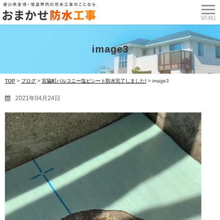
image3
TOP
>
ブログ
>
宮脇町バルコニー塩ビシート防水完了しました!
>
image3
2021年04月24日