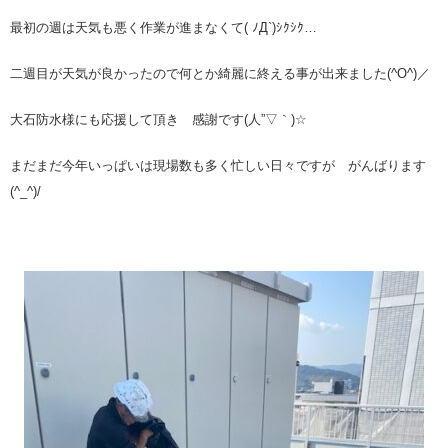
最初の週は天気も悪く作業が進まなくて( ﾉД`)ｼｸｼｸ…
二週目が天気が良かったので何とか綺麗に終える事が出来ました(^O^)／
大石防水様にも応援して頂き 感謝です(人”▽｀)☆
まだまだ今年いっぱいは現場数も多く忙しい日々ですが がんばります
(^_^)/