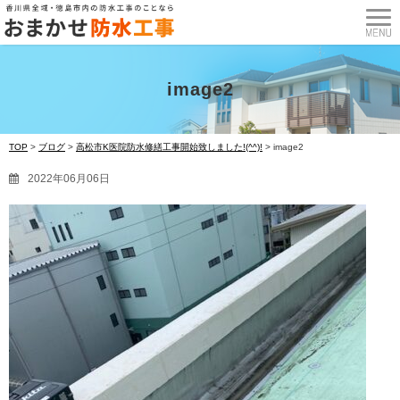
image2
TOP
>
ブログ
>
高松市K医院防水修繕工事開始致しました!(^^)!
>
image2
2022年06月06日