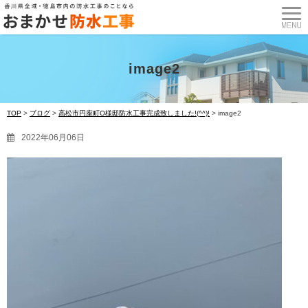
image2
TOP
>
ブログ
>
高松市円座町O様邸防水工事完成致しました!(^^)!
>
image2
2022年06月06日