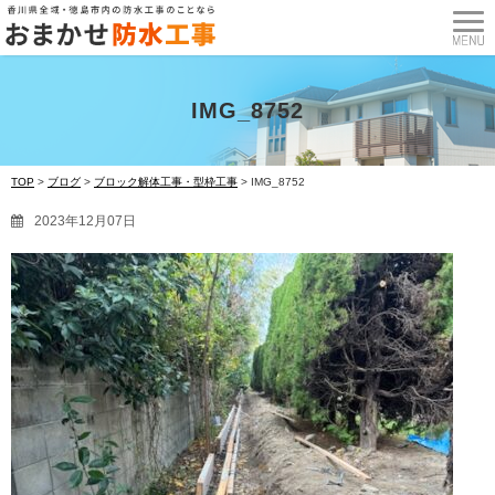
IMG_8752
TOP
>
ブログ
>
ブロック解体工事・型枠工事
>
IMG_8752
2023年12月07日