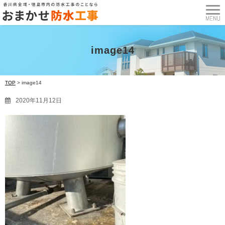
image14
TOP
>
image14
2020年11月12日